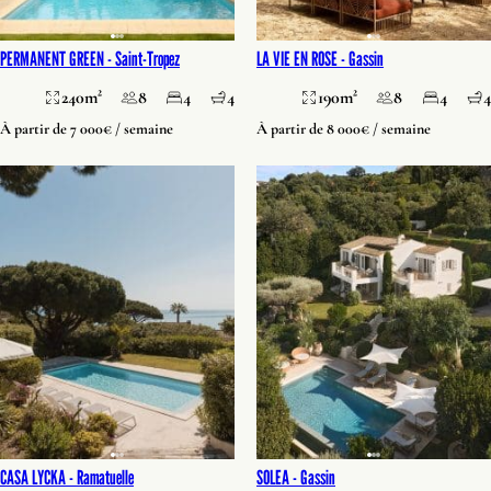
PERMANENT GREEN -
Saint-Tropez
LA VIE EN ROSE -
Gassin
240m²
8
4
4
190m²
8
4
4
À partir de 7 000€ / semaine
À partir de 8 000€ / semaine
CASA LYCKA -
Ramatuelle
SOLEA -
Gassin