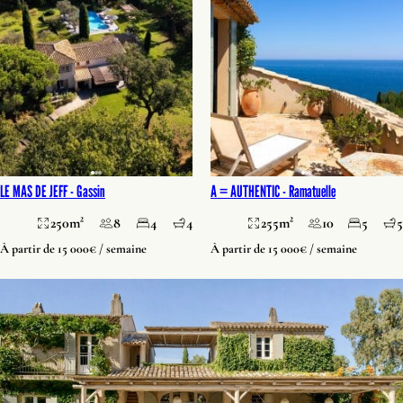
LE MAS DE JEFF -
Gassin
A = AUTHENTIC -
Ramatuelle
250m²
8
4
4
255m²
10
5
5
À partir de 15 000€ / semaine
À partir de 15 000€ / semaine