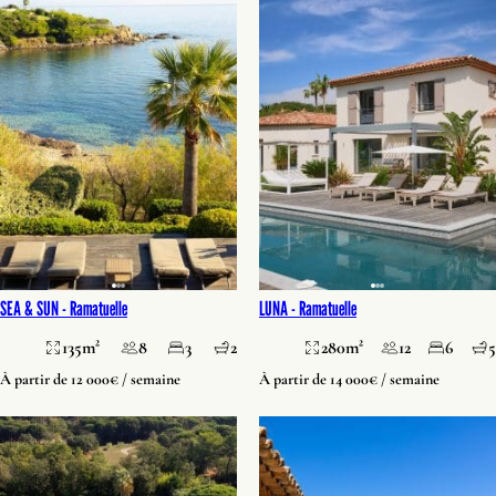
SEA & SUN -
Ramatuelle
LUNA -
Ramatuelle
135m²
8
3
2
280m²
12
6
5
À partir de 12 000€ / semaine
À partir de 14 000€ / semaine