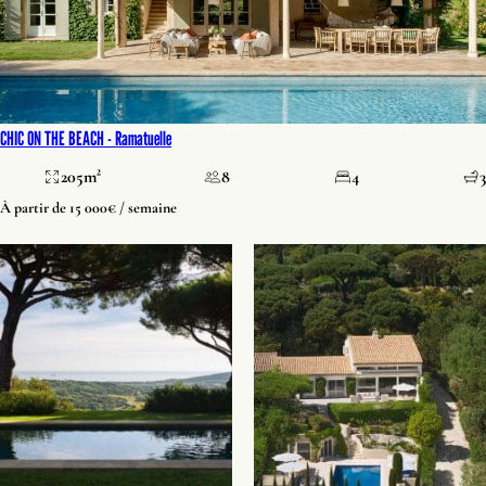
CHIC ON THE BEACH -
Ramatuelle
205m²
8
4
3
À partir de 15 000€ / semaine