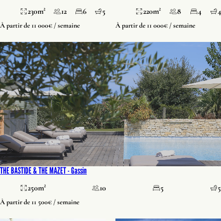
230m²
12
6
5
220m²
8
4
4
À partir de 11 000€ / semaine
À partir de 11 000€ / semaine
THE BASTIDE & THE MAZET -
Gassin
250m²
10
5
5
À partir de 11 500€ / semaine