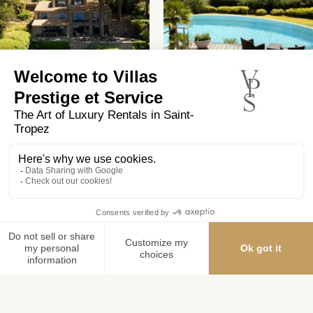
HIDDEN WATERS –
La Croix Valmer
IRRESISTIBLE SEA VIEW –
Ramatuelle
400m²
14
7
400m²
10
5
102 Av. Bernard Blua,
Route des Plages 83990 Saint-Tropez
+33 4 94 97 30 78
RÉSERVER