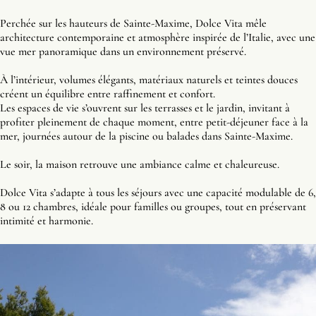
Perchée sur les hauteurs de Sainte-Maxime, Dolce Vita mêle
architecture contemporaine et atmosphère inspirée de l’Italie, avec une
vue mer panoramique dans un environnement préservé.
À l’intérieur, volumes élégants, matériaux naturels et teintes douces
créent un équilibre entre raffinement et confort.
Les espaces de vie s’ouvrent sur les terrasses et le jardin, invitant à
profiter pleinement de chaque moment, entre petit-déjeuner face à la
mer, journées autour de la piscine ou balades dans Sainte-Maxime.
Le soir, la maison retrouve une ambiance calme et chaleureuse.
Dolce Vita s’adapte à tous les séjours avec une capacité modulable de 6,
8 ou 12 chambres, idéale pour familles ou groupes, tout en préservant
intimité et harmonie.