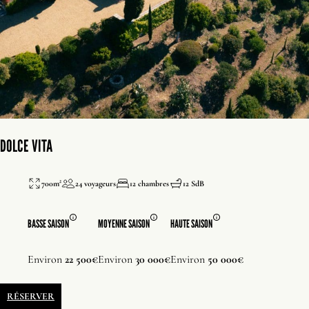
DOLCE VITA
700m²
24 voyageurs
12 chambres
12 SdB
BASSE SAISON
MOYENNE SAISON
HAUTE SAISON
Environ
22 500€
Environ
30 000€
Environ
50 000€
RÉSERVER